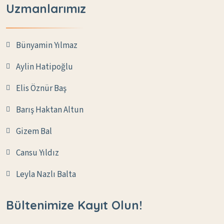
Uzmanlarımız
Bünyamin Yılmaz
Aylin Hatipoğlu
Elis Öznür Baş
Barış Haktan Altun
Gizem Bal
Cansu Yıldız
Leyla Nazlı Balta
Bültenimize Kayıt Olun!