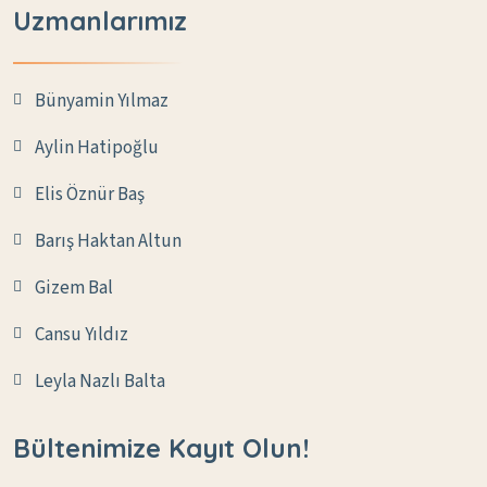
Uzmanlarımız
Bünyamin Yılmaz
Aylin Hatipoğlu
Elis Öznür Baş
Barış Haktan Altun
Gizem Bal
Cansu Yıldız
Leyla Nazlı Balta
Bültenimize Kayıt Olun!