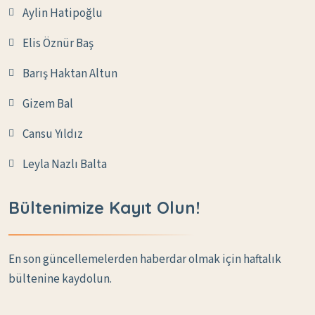
Aylin Hatipoğlu
Elis Öznür Baş
Barış Haktan Altun
Gizem Bal
Cansu Yıldız
Leyla Nazlı Balta
Bültenimize Kayıt Olun!
En son güncellemelerden haberdar olmak için haftalık
bültenine kaydolun.