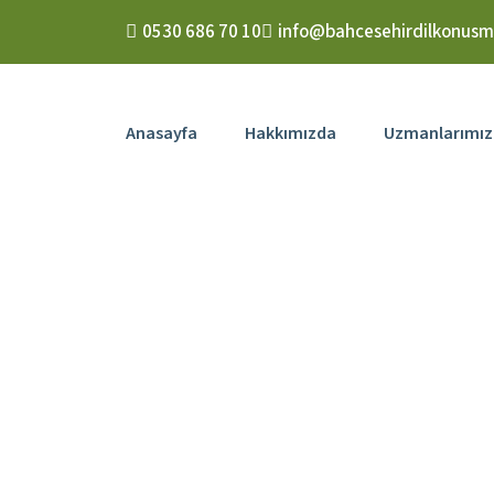
Skip to content
0530 686 70 10
info@bahcesehirdilkonusm
Anasayfa
Hakkımızda
Uzmanlarımız
Col