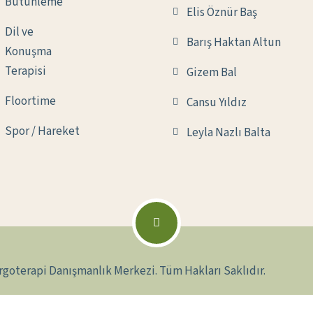
Bütünleme
Elis Öznür Baş
Dil ve
Barış Haktan Altun
Konuşma
Terapisi
Gizem Bal
Floortime
Cansu Yıldız
Spor / Hareket
Leyla Nazlı Balta
rgoterapi Danışmanlık Merkezi. Tüm Hakları Saklıdır.