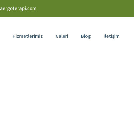
aergoterapi.com
Hizmetlerimiz
Galeri
Blog
İletişim
or and light stu
Home
Dersler
Color and light studies