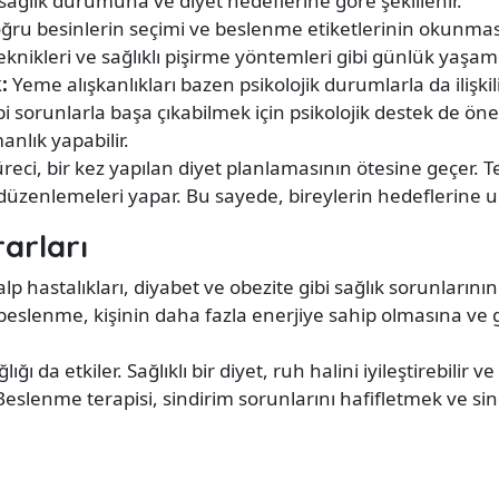
 sağlık durumuna ve diyet hedeflerine göre şekillenir.
oğru besinlerin seçimi ve beslenme etiketlerinin okunması
nikleri ve sağlıklı pişirme yöntemleri gibi günlük yaşamda
:
Yeme alışkanlıkları bazen psikolojik durumlarla da ilişk
sorunlarla başa çıkabilmek için psikolojik destek de önem
nlık yapabilir.
eci, bir kez yapılan diyet planlamasının ötesine geçer. Ter
i düzenlemeleri yapar. Bu sayede, bireylerin hedeflerine 
arları
lp hastalıkları, diyabet ve obezite gibi sağlık sorunlarını
 beslenme, kişinin daha fazla enerjiye sahip olmasına ve
ğı da etkiler. Sağlıklı bir diyet, ruh halini iyileştirebilir v
eslenme terapisi, sindirim sorunlarını hafifletmek ve sin