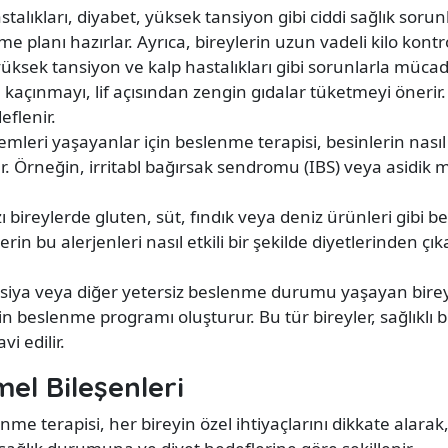
talıkları, diyabet, yüksek tansiyon gibi ciddi sağlık sorun
nme planı hazırlar. Ayrıca, bireylerin uzun vadeli kilo kon
üksek tansiyon ve kalp hastalıkları gibi sorunlarla mücad
çınmayı, lif açısından zengin gıdalar tüketmeyi önerir. 
eflenir.
mleri yaşayanlar için beslenme terapisi, besinlerin nasıl s
r. Örneğin, irritabl bağırsak sendromu (IBS) veya asidik m
 bireylerde gluten, süt, fındık veya deniz ürünleri gibi be
lerin bu alerjenleri nasıl etkili bir şekilde diyetlerinden ç
ksiya veya diğer yetersiz beslenme durumu yaşayan birey
in beslenme programı oluşturur. Bu tür bireyler, sağlıklı bi
i edilir.
el Bileşenleri
me terapisi, her bireyin özel ihtiyaçlarını dikkate alarak, 