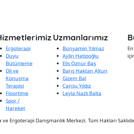
Hizmetlerimiz
Uzmanlarımız
B
Ergoterapi
Bünyamin Yılmaz
En
Duyu
Aylin Hatipoğlu
iç
Bütünleme
Elis Öznür Baş
Dil ve
Barış Haktan Altun
Konuşma
Gizem Bal
Terapisi
Cansu Yıldız
Floortime
Leyla Nazlı Balta
Spor /
Hareket
ve Ergoterapi Danışmanlık Merkezi. Tüm Hakları Saklıdır