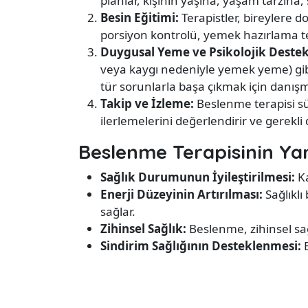
planlar, kişinin yaşına, yaşam tarzına,
Besin Eğitimi:
Terapistler, bireylere d
porsiyon kontrolü, yemek hazırlama tek
Duygusal Yeme ve Psikolojik Destek
veya kaygı nedeniyle yemek yeme) gibi 
tür sorunlarla başa çıkmak için danışma
Takip ve İzleme:
Beslenme terapisi sür
ilerlemelerini değerlendirir ve gerekl
Beslenme Terapisinin Yar
Sağlık Durumunun İyileştirilmesi:
Ka
Enerji Düzeyinin Artırılması:
Sağlıklı
sağlar.
Zihinsel Sağlık:
Beslenme, zihinsel sağlı
Sindirim Sağlığının Desteklenmesi:
B