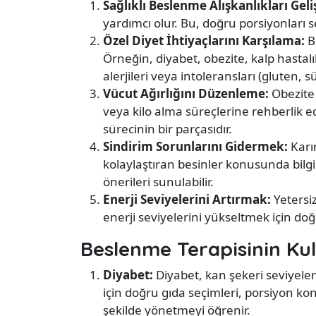
Sağlıklı Beslenme Alışkanlıkları Geli
yardımcı olur. Bu, doğru porsiyonları 
Özel Diyet İhtiyaçlarını Karşılama:
Be
Örneğin, diyabet, obezite, kalp hastalık
alerjileri veya intoleransları (gluten, sü
Vücut Ağırlığını Düzenleme:
Obezite 
veya kilo alma süreçlerine rehberlik ed
sürecinin bir parçasıdır.
Sindirim Sorunlarını Gidermek:
Karın
kolaylaştıran besinler konusunda bilgile
önerileri sunulabilir.
Enerji Seviyelerini Artırmak:
Yetersiz
enerji seviyelerini yükseltmek için do
Beslenme Terapisinin Kul
Diyabet:
Diyabet, kan şekeri seviyeler
için doğru gıda seçimleri, porsiyon ko
şekilde yönetmeyi öğrenir.