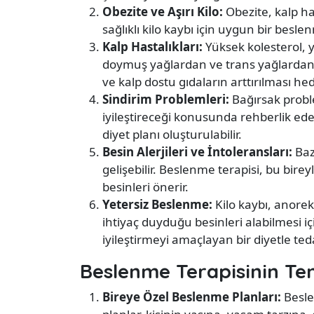
Obezite ve Aşırı Kilo:
Obezite, kalp has
sağlıklı kilo kaybı için uygun bir besle
Kalp Hastalıkları:
Yüksek kolesterol, y
doymuş yağlardan ve trans yağlardan ka
ve kalp dostu gıdaların arttırılması hed
Sindirim Problemleri:
Bağırsak proble
iyileştireceği konusunda rehberlik ede
diyet planı oluşturulabilir.
Besin Alerjileri ve İntoleransları:
Bazı
gelişebilir. Beslenme terapisi, bu birey
besinleri önerir.
Yetersiz Beslenme:
Kilo kaybı, anore
ihtiyaç duyduğu besinleri alabilmesi iç
iyileştirmeyi amaçlayan bir diyetle tedav
Beslenme Terapisinin Tem
Bireye Özel Beslenme Planları:
Beslen