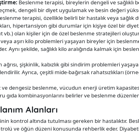
ştirme:
Beslenme terapisi, bireylerin dengeli ve sağlıklı 
seçmek, dengeli bir diyet uygulamak ve besin değeri yükse
slenme terapisi, özellikle belirli bir hastalık veya sağlık
ları, hipertansiyon gibi durumlar için kişiye özel bir diyet 
t vb.) olan kişiler için de özel beslenme stratejileri oluştur
veya aşırı kilo problemleri yaşayan bireyler için beslenme t
er. Aynı şekilde, sağlıklı kilo aralığında kalmak için besl
 ağrısı, şişkinlik, kabızlık gibi sindirim problemleri yaşaya
ndirilir. Ayrıca, çeşitli mide-bağırsak rahatsızlıkları (örn
 ve dengesiz beslenme, vücudun enerji üretim kapasitesini
ğru gıda kombinasyonlarını belirler ve beslenme düzenleri
lanım Alanları
inin kontrol altında tutulması gereken bir hastalıktır. B
ntrolü ve öğün düzeni konusunda rehberlik eder. Diyabetik