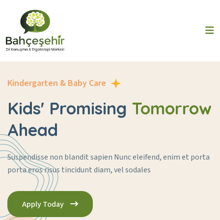
Kindergarten & Baby Care
Kids' Promising
Tomorrow
Ahead
Suspendisse non blandit sapien Nunc eleifend, enim et porta
porta
eros risus tincidunt diam, vel sodales
Apply Today