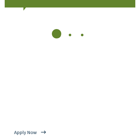
Get Your Quality
Come And Be Part Of Our
Latest Session
Apply Now